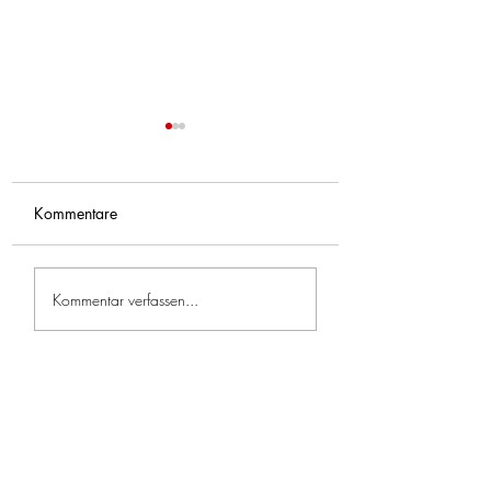
Kommentare
Feuerwehrfreitag im Juli
Jugendübung – Ers
Kommentar verfassen...
🔥🚒
Löschhilfe 🧯🔥🧑