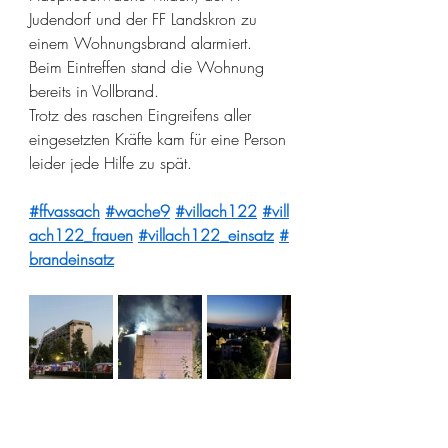
Judendorf und der FF Landskron zu 
einem Wohnungsbrand alarmiert. 
Beim Eintreffen stand die Wohnung 
bereits in Vollbrand.
Trotz des raschen Eingreifens aller 
eingesetzten Kräfte kam für eine Person 
leider jede Hilfe zu spät.
#ffvassach
#wache9
#villach122
#vill
ach122_frauen
#villach122_einsatz
#
brandeinsatz