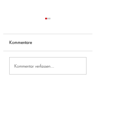
Kommentare
Feuerwehrfreitag im Juli
Jugendübung – Ers
Kommentar verfassen...
🔥🚒
Löschhilfe 🧯🔥🧑