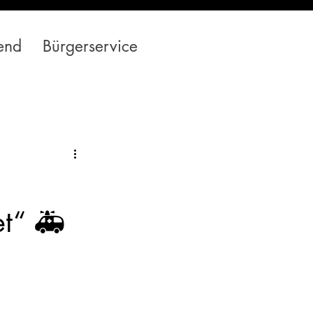
end
Bürgerservice
et“ 🚑