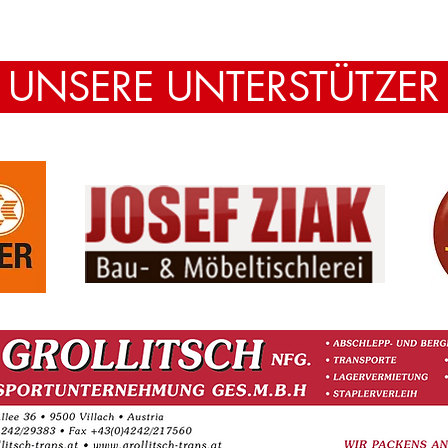
🧯🔥
UNSERE UNTERSTÜTZE