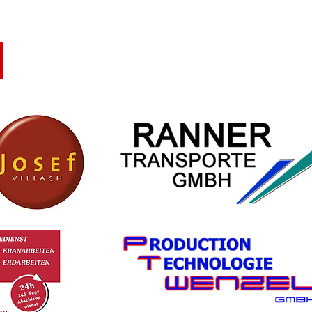
🧑🏻‍🚒
R