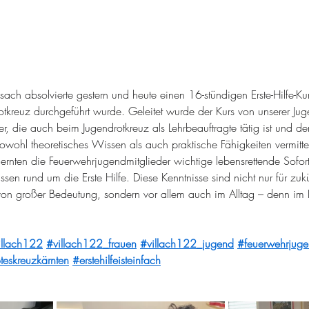
ach absolvierte gestern und heute einen 16-stündigen Erste-Hilfe-Ku
otkreuz durchgeführt wurde. Geleitet wurde der Kurs von unserer Ju
, die auch beim Jugendrotkreuz als Lehrbeauftragte tätig ist und de
ohl theoretisches Wissen als auch praktische Fähigkeiten vermittel
lernten die Feuerwehrjugendmitglieder wichtige lebensrettende Sof
en rund um die Erste Hilfe. Diese Kenntnisse sind nicht nur für zukü
n großer Bedeutung, sondern vor allem auch im Alltag – denn im Ern
illach122
#villach122_frauen
#villach122_jugend
#feuerwehrjuge
teskreuzkärnten
#erstehilfeisteinfach