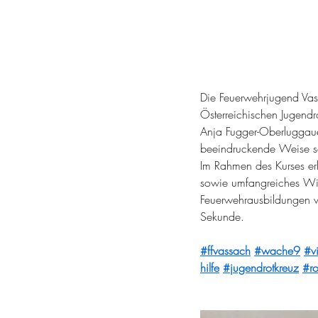
Die Feuerwehrjugend Vass
Österreichischen Jugendr
Anja Fugger-Oberluggauer
beeindruckende Weise sow
Im Rahmen des Kurses er
sowie umfangreiches Wiss
Feuerwehrausbildungen vo
Sekunde.
#ffvassach
#wache9
#v
hilfe
#jugendrotkreuz
#ro