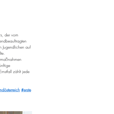
rs, der vom 
gendbeauftragten 
n Jugendlichen auf 
te.
ortmaßnahmen 
nftige 
stfall zählt jede 
ndösterreich
#erste