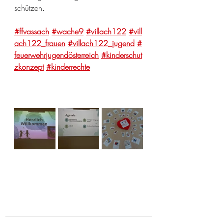
schützen.
#ffvassach
#wache9
#villach122
#vill
ach122_frauen
#villach122_jugend
#
feuerwehrjugendösterreich
#kinderschut
zkonzept
#kinderrechte