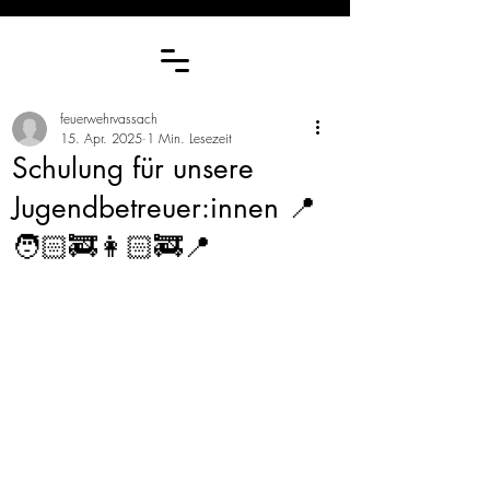
feuerwehrvassach
15. Apr. 2025
1 Min. Lesezeit
Schulung für unsere
Jugendbetreuer:innen 📍
🧑🏻‍🚒👩🏻‍🚒📍