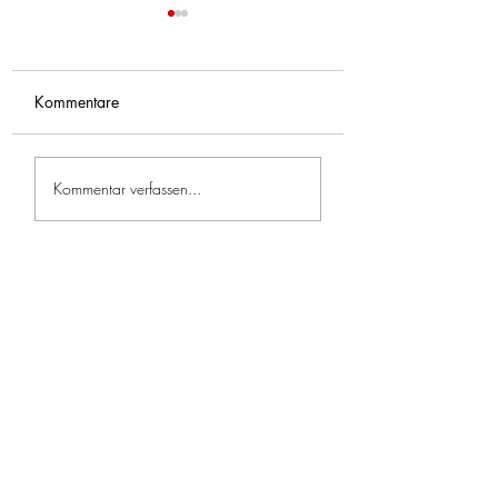
Kommentare
Feuerwehrfreitag im Juli
Jugendübung – Ers
Kommentar verfassen...
🔥🚒
Löschhilfe 🧯🔥🧑