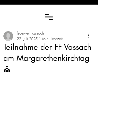
feuerwehrvassach
22. Juli 2025
1 Min. Lesezeit
Teilnahme der FF Vassach
am Margarethenkirchtag
⛪️