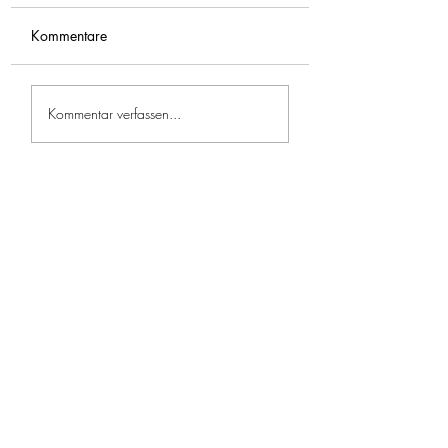
Kommentare
Feuerwehrfreitag im Juli
Jugendübung – Ers
Kommentar verfassen...
🔥🚒
Löschhilfe 🧯🔥🧑